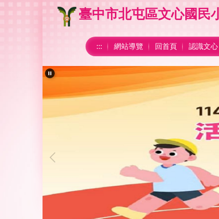
跳
臺中市北屯區文心國民
到
主
要
:::
網站導覽
回首頁
認識文心
內
容
區