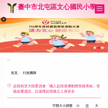
跳
臺中市北屯區文心國民小學
到
主
要
內
容
區
:::
首頁
行政團隊
赴陸前至大陸委員會「國人赴陸港澳動態登錄系統」登
錄必要資訊，以保障赴陸後之人身安全
字體大小調整
小
中
大