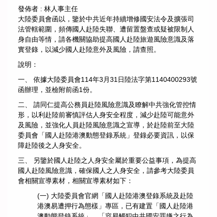
發佈者 :
林人事主任
大陸委員會函以，鑒於中共近年持續增修國安法令及擴張司
法管轄範圍，頻傳國人赴陸失聯、遭留置盤查或疑被限制人
身自由等情，請各機關協助提高國人赴陸旅遊風險意識及落
實登錄，以減少國人赴陸意外及風險，請查照。
說明：
一、 依據大陸委員會114年3月31日陸法字第1140400293號
函辦理，並檢附前函1份。
二、 請同仁提高公務員赴陸風險意識及瞭解中共強化管控情
形，以利赴陸前審慎評估人身安全程度，減少赴陸可能意外
及風險，並強化人員赴陸風險意識之宣導，於赴陸前至大陸
委員會「國人赴陸港澳動態登錄系統」登錄必要資訊，以保
障赴陸後之人身安全。
三、 另鑒於國人赴陸之人身安全屬於重要公益事項，為提高
國人赴陸風險意識，確保國人之人身安全，請參考大陸委員
會相關宣導素材，相關宣導素材如下：
(一) 大陸委員會官網「國人赴陸港澳登錄系統及赴陸
港澳易遭押行為態樣」專區，已有建置「國人赴陸港
澳動態登錄系統」、「容易觸犯中共國安罪嫌之行為