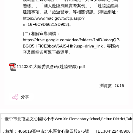
態樣」、「國人赴陸風險實際案例」、「赴陸提醒與
建議事項」及「旅遊警示」等相關資訊。(專區網址：
https://www.mac.gov.tw/cp.aspx?
n=16F6C9D66219D903)。
(二) 相關宣導圖檔：
https://drive.google.com/drive/folders/1sfD-VeoqQP-
BGl95HFiCE8bqW6AIS-Hh?usp=drive_link，專區內
容及圖檔皆可逕下載運用。
1140331大陸委員會函(赴陸登錄).pdf
瀏覽數:
1016
分享
:::
臺中市北屯區文心國民小學
Wen-Xin Elementary School,Beitun District,
Taic
．
校址：406019臺中市北屯區文心路四段575號
TEL:(04)22445906