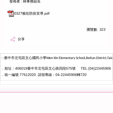
發佈者 :
林事務組長
0327猴痘防疫宣導.pdf
瀏覽數:
323
分享
:::
臺中市北屯區文心國民小學
Wen-Xin Elementary School,Beitun District,
Taic
．
校址：406019臺中市北屯區文心路四段575號
TEL:(04)22445906
．
統一編號:77612020
請假專線：04-22445906轉720