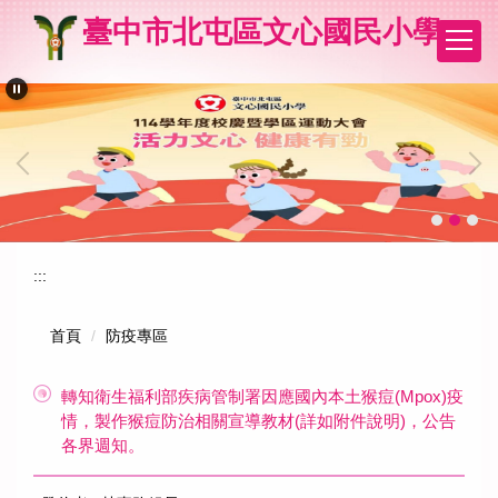
跳
臺中市北屯區文心國民小學
到
主
要
內
容
區
:::
首頁
防疫專區
轉知衛生福利部疾病管制署因應國內本土猴痘(Mpox)疫
情，製作猴痘防治相關宣導教材(詳如附件說明)，公告
各界週知。