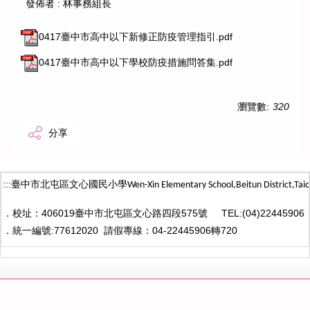
發佈者 :
林事務組長
0417臺中市高中以下新修正防疫管理指引.pdf
0417臺中市高中以下學校防疫措施問答集.pdf
瀏覽數:
320
分享
:::
臺中市北屯區文心國民小學
Wen-Xin Elementary School,Beitun District,
Taic
．
校址：406019臺中市北屯區文心路四段575號
TEL:(04)22445906
．
統一編號:77612020
請假專線：04-22445906轉720