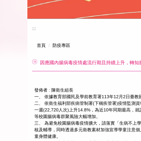
:::
首頁
防疫專區
因應國內腸病毒疫情處流行期且持續上升，轉知
發佈者 :
陳衛生組長
一、 依據教育部國民及學前教育署113年12月2日臺教國
二、 依衛生福利部疾病管制署(下稱疾管署)疫情監測資料
一週(22,720人次)上升14.8%，為近10年同期最
等校園腸病毒群聚風險大幅增加。
三、 為避免校園腸病毒疫情擴大，請落實「生病不上
核及輔導，同時透過多元衛教素材加強宣導學童注意個
童身體健康。