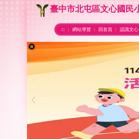
跳
臺中市北屯區文心國民
到
主
要
:::
網站導覽
回首頁
認識文心
內
容
區