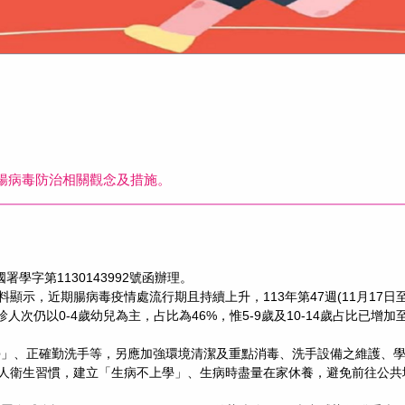
腸病毒防治相關觀念及措施。
署學字第1130143992號函辦理。
顯示，近期腸病毒疫情處流行期且持續上升，113年第47週(11月17日至1
高，就診人次仍以0-4歲幼兒為主，占比為46%，惟5-9歲及10-14歲占比已
學」、正確勤洗手等，另應加強環境清潔及重點消毒、洗手設備之維護、
人衛生習慣，建立「生病不上學」、生病時盡量在家休養，避免前往公共