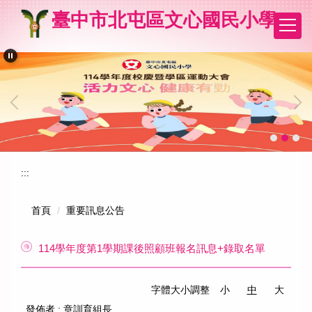
跳
臺中市北屯區文心國民小學
到
主
要
內
容
區
:::
首頁
重要訊息公告
114學年度第1學期課後照顧班報名訊息+錄取名單
字體大小調整
小
中
大
發佈者 :
章訓育組長