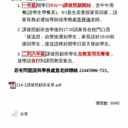
一年級
開學日
9/1(
一)課後照顧開始
，含中午用
餐(請學生帶餐具)。9/1新生若要跟家長回家，請
家長務必通知導師或學務處
章興儀
老師。
課後照顧班放學後到17:50請家長在校門口憑
「接送證」由警衛通知學生，家長請於18:00前
接回學生，接送證將於開學日當天發給學生。
二到六年級
課後照顧班學生
在教室用完餐後
，
3.
放學請
自行
到課照教室集合。
若有問題請與學務處
章
老師聯絡 22445906~723。
114-1課後照顧班名單.pdf
瀏覽數:
6040
分享