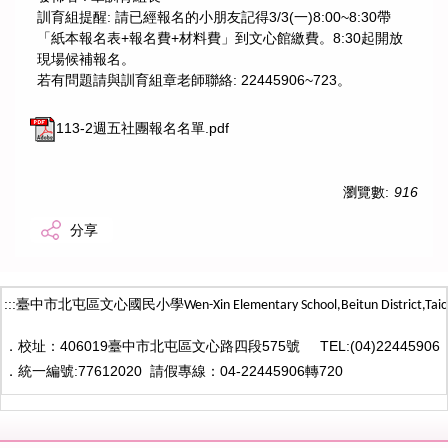
訓育組提醒: 請已經報名的小朋友記得3/3(一)8:00~8:30帶
「紙本報名表+報名費+材料費」到文心館繳費。8:30起開放
現場候補報名。
若有問題請與訓育組章老師聯絡: 22445906~723。
113-2週五社團報名名單.pdf
瀏覽數:
916
分享
:::
臺中市北屯區文心國民小學
Wen-Xin Elementary School,Beitun District,
Taic
．
校址：406019臺中市北屯區文心路四段575號
TEL:(04)22445906
．
統一編號:77612020
請假專線：04-22445906轉720