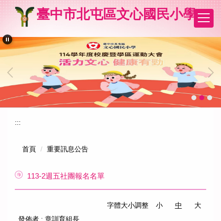
跳
臺中市北屯區文心國民小學
到
主
要
內
容
區
:::
首頁
重要訊息公告
113-2週五社團報名名單
字體大小調整
小
中
大
發佈者 :
章訓育組長