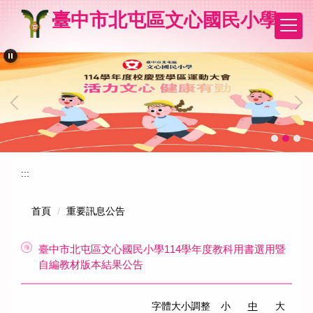
跳
臺中市北屯區文心國民小學
到
主
要
內
容
區
:::
首頁
重要訊息公告
臺中市北屯區文心國民小學114學年度教科用書選用暨
自編教材版本結果公告
字體大小調整
小
中
大