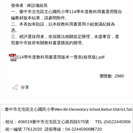
發佈者 :
林設備組長
一、臺中市北屯區文心國民小學114學年度教科用書選用暨自
編教材版本結果，請參閱附件。
二、本表如有貽誤，以本校教科用書選用小組會議紀錄為
憑。
三、經評選採用者，依採購法相關規定辦理，未盡事宜，遵
照臺中市政府有關教科書選購規約辦理。
114學年度教科用書選用版本一覽表(核章版).pdf
瀏覽數:
2980
分享
:::
臺中市北屯區文心國民小學
Wen-Xin Elementary School,Beitun District,
Taic
．
校址：406019臺中市北屯區文心路四段575號
TEL:(04)22445906
．
統一編號:77612020
請假專線：04-22445906轉720