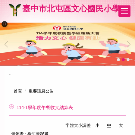
跳
臺中市北屯區文心國民小學
到
主
要
內
容
區
:::
首頁
重要訊息公告
114-1學年度午餐收支結算表
字體大小調整
小
中
大
發佈者 :
楊午餐秘書