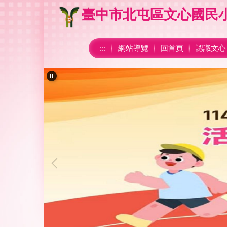
跳
臺中市北屯區文心國民
到
主
要
:::
網站導覽
回首頁
認識文心
內
容
區