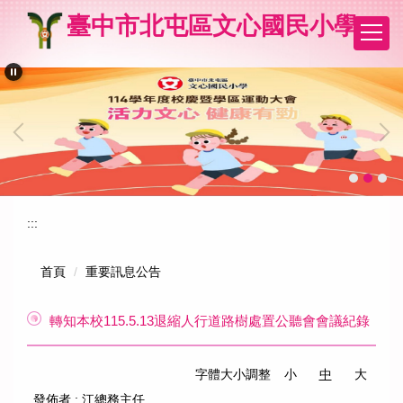
跳
臺中市北屯區文心國民小學
到
主
要
內
容
區
:::
首頁
重要訊息公告
轉知本校115.5.13退縮人行道路樹處置公聽會會議紀錄
字體大小調整
小
中
大
發佈者 :
江總務主任