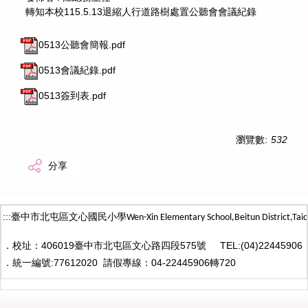
轉知本校115.5.13退縮人行道路樹處置公聽會會議紀錄
0513公聽會簡報.pdf
0513會議紀錄.pdf
0513簽到表.pdf
瀏覽數:
532
分享
:::
臺中市北屯區文心國民小學
Wen-Xin Elementary School,Beitun District,
Taic
．
校址：406019臺中市北屯區文心路四段575號
TEL:(04)22445906
．
統一編號:77612020
請假專線：04-22445906轉720