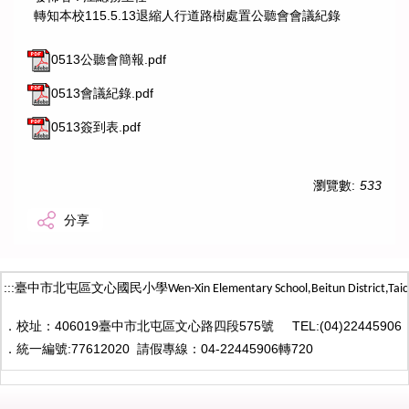
轉知本校115.5.13退縮人行道路樹處置公聽會會議紀錄
0513公聽會簡報.pdf
0513會議紀錄.pdf
0513簽到表.pdf
瀏覽數:
533
分享
:::
臺中市北屯區文心國民小學
Wen-Xin Elementary School,Beitun District,
Taic
．
校址：406019臺中市北屯區文心路四段575號
TEL:(04)22445906
．
統一編號:77612020
請假專線：04-22445906轉720