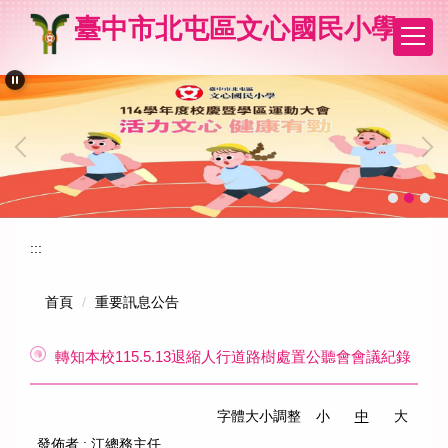
跳
臺中市北屯區文心國民小學
到
主
要
內
容
區
:::
首頁
重要訊息公告
轉知本校115.5.13退縮人行道路樹處置公聽會會議紀錄
字體大小調整
小
中
大
發佈者 :
江總務主任