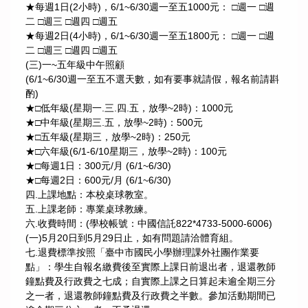
★每週1日(2小時)，6/1~6/30週一至五1000元： □週一 □週
二 □週三 □週四 □週五
★每週2日(4小時)，6/1~6/30週一至五1800元： □週一 □週
二 □週三 □週四 □週五
(三)一~五年級中午照顧
(6/1~6/30週一至五不選天數，如有要事就請假，報名前請斟
酌)
★□低年級(星期一.三.四.五，放學~2時)：1000元
★□中年級(星期三.五，放學~2時)：500元
★□五年級(星期三，放學~2時)：250元
★□六年級(6/1-6/10星期三，放學~2時)：100元
★□每週1日：300元/月 (6/1~6/30)
★□每週2日：600元/月 (6/1~6/30)
四.上課地點：本校桌球教室。
五.上課老師：專業桌球教練。
六.收費時間：(學校帳號：中國信託822*4733-5000-6006)
(一)5月20日到5月29日止，如有問題請洽體育組。
七.退費標準按照「臺中市國民小學辦理課外社團作業要
點」：學生自報名繳費後至實際上課日前退出者，退還教師
鐘點費及行政費之七成；自實際上課之日算起未逾全期三分
之一者，退還教師鐘點費及行政費之半數。參加活動期間已