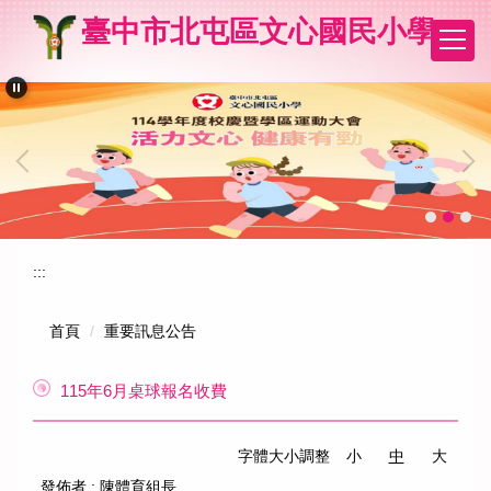
跳
臺中市北屯區文心國民小學
到
主
要
內
容
區
:::
首頁
重要訊息公告
115年6月桌球報名收費
字體大小調整
小
中
大
發佈者 :
陳體育組長