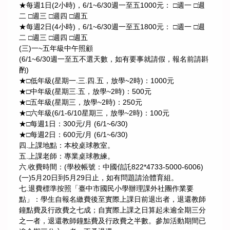
★每週1日(2小時)，6/1~6/30週一至五1000元： □週一 □週
二 □週三 □週四 □週五
★每週2日(4小時)，6/1~6/30週一至五1800元： □週一 □週
二 □週三 □週四 □週五
(三)一~五年級中午照顧
(6/1~6/30週一至五不選天數，如有要事就請假，報名前請斟
酌)
★□低年級(星期一.三.四.五，放學~2時)：1000元
★□中年級(星期三.五，放學~2時)：500元
★□五年級(星期三，放學~2時)：250元
★□六年級(6/1-6/10星期三，放學~2時)：100元
★□每週1日：300元/月 (6/1~6/30)
★□每週2日：600元/月 (6/1~6/30)
四.上課地點：本校桌球教室。
五.上課老師：專業桌球教練。
六.收費時間：(學校帳號：中國信託822*4733-5000-6006)
(一)5月20日到5月29日止，如有問題請洽體育組。
七.退費標準按照「臺中市國民小學辦理課外社團作業要
點」：學生自報名繳費後至實際上課日前退出者，退還教師
鐘點費及行政費之七成；自實際上課之日算起未逾全期三分
之一者，退還教師鐘點費及行政費之半數。參加活動期間已