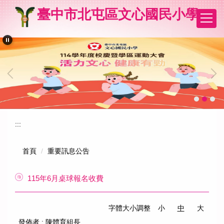
跳
臺中市北屯區文心國民小學
到
主
要
內
容
區
:::
首頁
重要訊息公告
115年6月桌球報名收費
字體大小調整
小
中
大
發佈者 :
陳體育組長