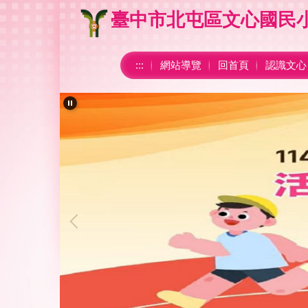
跳
臺中市北屯區文心國民
到
主
要
:::
網站導覽
回首頁
認識文心
內
容
區