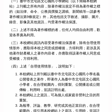
（一）臺中市北屯區文心國民小學網站（以下簡稱本校網
站）上刊載之所有內容，除著作權法規定不得為著作權之標
的（如法律、命令、公務員撰擬之講稿、新聞稿等—請參考
著作權法第9條規定）外，其他包括文字敘述、攝影、圖片、
錄音、影像及其他資訊，均受著作權法保護。
（二）上述不得為著作權標的者，任何人均得自由利用，歡
迎各界廣為利用。
（三）本校網站資訊內容受著作權法保護者，除有合理使用
情形外，應取得本校之同意或授權後，方得利用；若涉及其
他著作財產權人之著作內容者，亦應取得該著作權人同意或
受權後，方得利用。
（四）上述「合理使用情形」，說明如下：
本校網站上所刊載以臺中市北屯區文心國民小學名義
公開發表之著作，即著作人為臺中市北屯區文心國民
小學者，在合理範圍內，得到重製、公開播送或公開
傳輸，利用時，並請註明出處。
本校網站上之資訊，可為個人或家庭非營利之目的而
重製。
為報導、評論、教學、研究或其他正當目的，在合理
範圍內，得引用本校網站上之資訊，引用時，並請註