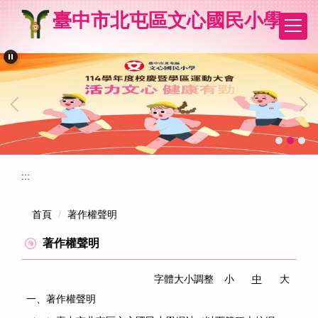
跳
臺中市北屯區文心國民小學
到
主
要
內
容
區
:::
首頁
著作權聲明
著作權聲明
字體大小調整
小
中
大
一、著作權聲明