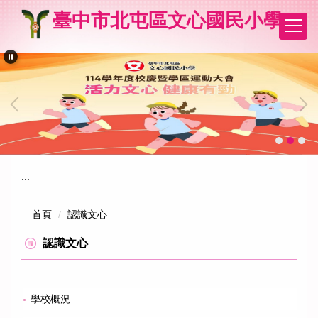
跳
臺中市北屯區文心國民小學
到
主
要
內
容
區
:::
首頁
認識文心
認識文心
學校概況